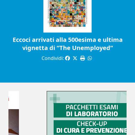
Eccoci arrivati alla 500esima e ultima
vignetta di “The Unemployed”
Condividi: