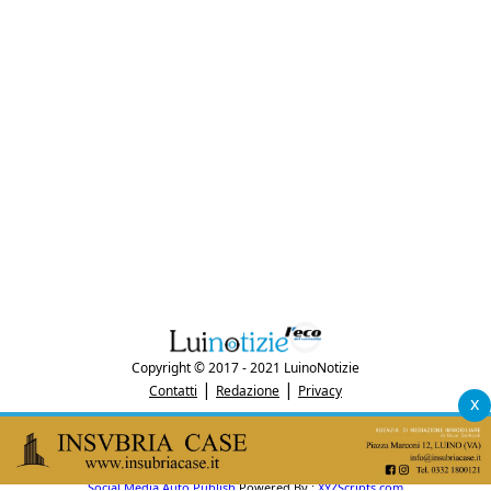
Copyright © 2017 - 2021 LuinoNotizie
|
|
Contatti
Redazione
Privacy
x
"Luinonotizie.it è una testata giornalistica iscritta al Registro Stampa del
tribunale di Varese al n. 5/2017 in data 29/6/2017"
P.IVA: 03433740127
Social Media Auto Publish
Powered By :
XYZScripts.com