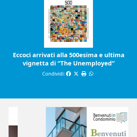
Eccoci arrivati alla 500esima e ultima
vignetta di “The Unemployed”
Condividi: