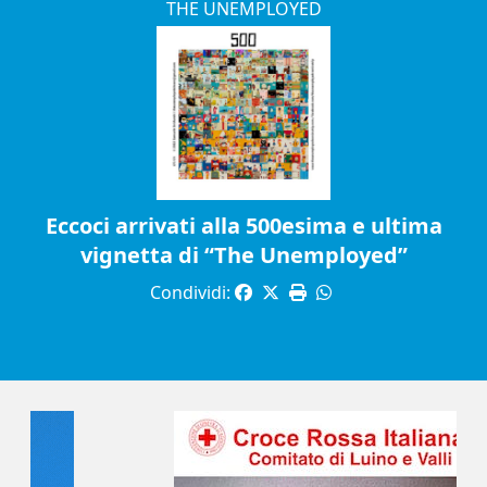
THE UNEMPLOYED
Eccoci arrivati alla 500esima e ultima
vignetta di “The Unemployed”
Condividi: