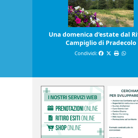
Una domenica d’estate dal Ri
Campiglio di Pradecolo
Condividi: