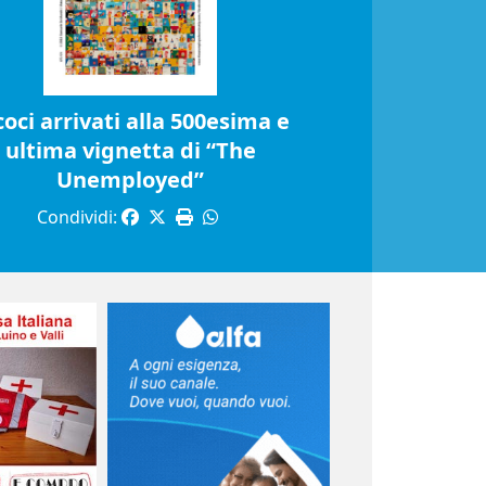
coci arrivati alla 500esima e
ultima vignetta di “The
Unemployed”
Condividi: