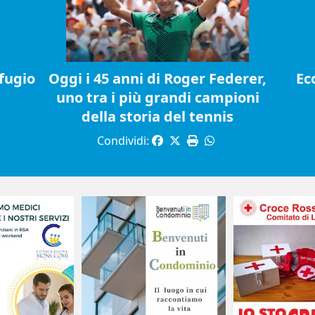
fugio
Oggi i 45 anni di Roger Federer,
Ec
uno tra i più grandi campioni
della storia del tennis
Condividi: