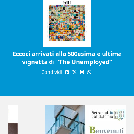
Eccoci arrivati alla 500esima e ultima
vignetta di “The Unemployed”
Condividi: