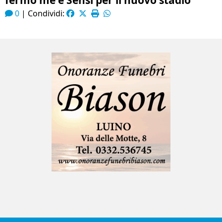
fermò me e Sensi per il nuovo stadio”
0
|
Condividi: