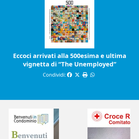
Eccoci arrivati alla 500esima e ultima
vignetta di “The Unemployed”
Condividi: