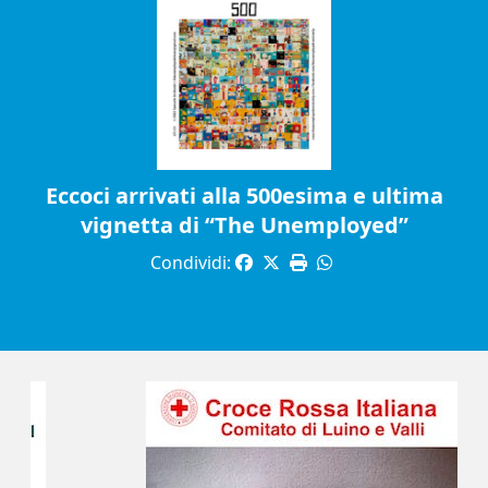
Eccoci arrivati alla 500esima e ultima
vignetta di “The Unemployed”
Condividi: