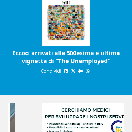
Eccoci arrivati alla 500esima e ultima
vignetta di “The Unemployed”
Condividi: