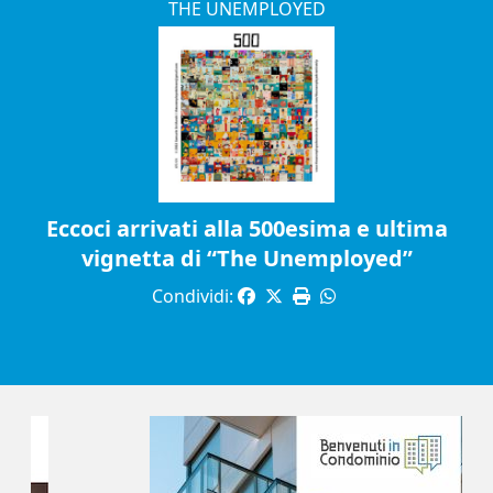
THE UNEMPLOYED
Eccoci arrivati alla 500esima e ultima
vignetta di “The Unemployed”
Condividi: