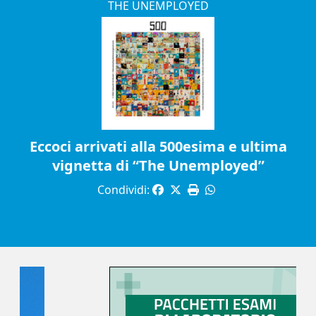
THE UNEMPLOYED
Eccoci arrivati alla 500esima e ultima
vignetta di “The Unemployed”
Condividi: