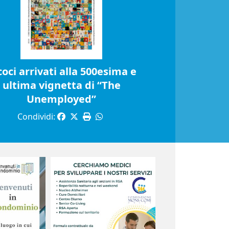
coci arrivati alla 500esima e
ultima vignetta di “The
Unemployed”
Condividi: