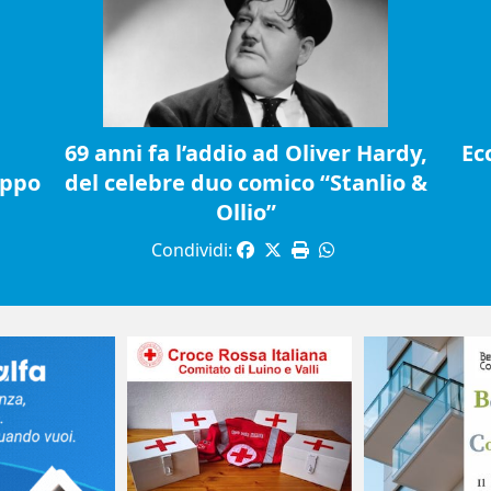
69 anni fa l’addio ad Oliver Hardy,
Ec
ippo
del celebre duo comico “Stanlio &
Ollio”
Condividi: