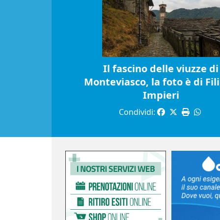
Il fascino delle viuzze di
Monteviasco, la foto è di Fil
Impieri
Condividi: