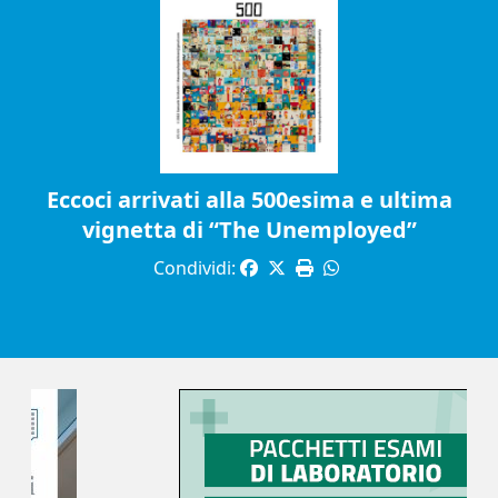
Eccoci arrivati alla 500esima e ultima
vignetta di “The Unemployed”
Condividi: