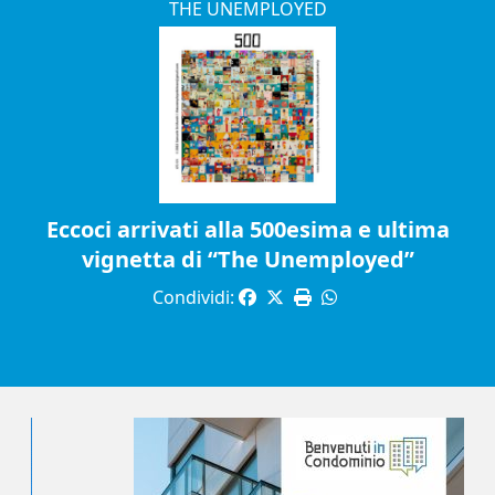
THE UNEMPLOYED
Eccoci arrivati alla 500esima e ultima
vignetta di “The Unemployed”
Condividi: