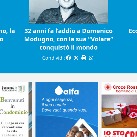
o, la
32 anni fa l’addio a Domenico
Ec
io
Modugno, con la sua “Volare”
conquistò il mondo
Condividi: