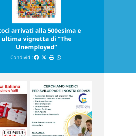
coci arrivati alla 500esima e
ultima vignetta di “The
Unemployed”
Condividi: