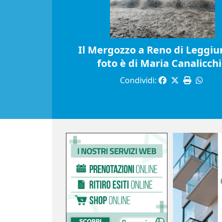
Il Mergozzo a Reno di Leggiun
foto è di Maria Canalicch
Condividi: