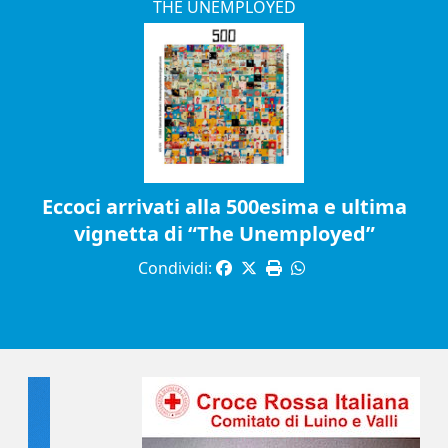
THE UNEMPLOYED
Eccoci arrivati alla 500esima e ultima
vignetta di “The Unemployed”
Condividi: