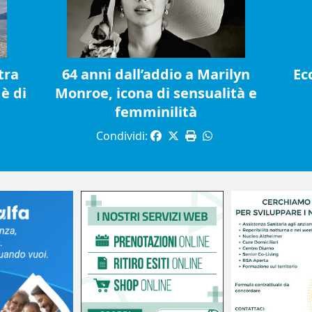
tra
64 anni dall’addio a Marilyn
Ec
è di
Monroe, icona di sensualità e
femminilità
Condividi: