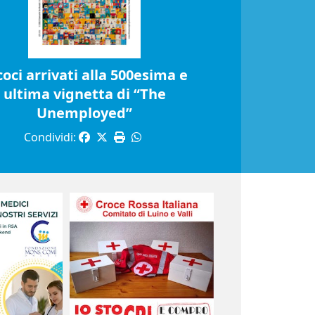
coci arrivati alla 500esima e
ultima vignetta di “The
Unemployed”
Condividi: