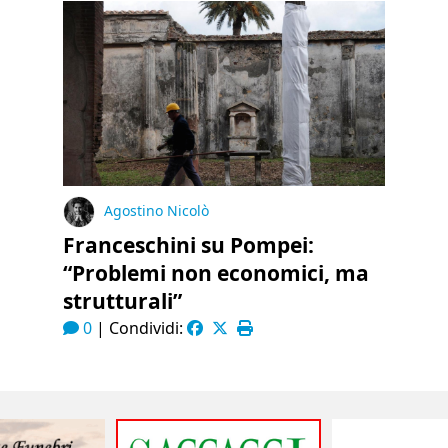
Agostino Nicolò
Franceschini su Pompei:
“Problemi non economici, ma
strutturali”
0
|
Condividi: