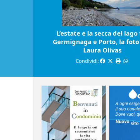
L’estate e la secca del lago 
Germignaga e Porto, la foto 
Laura Olivas
Condividi: