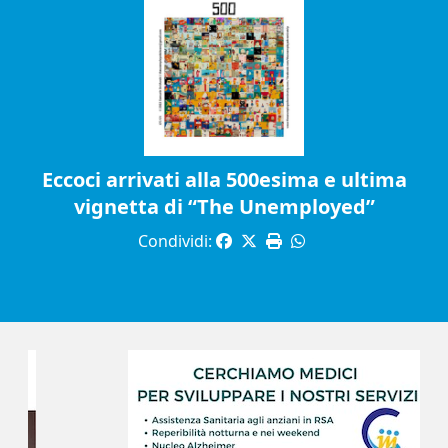
Eccoci arrivati alla 500esima e ultima
vignetta di “The Unemployed”
Condividi: