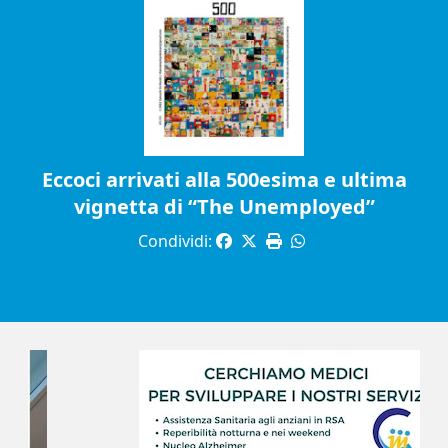
Eccoci arrivati alla 500esima e ultima
vignetta di “The Unemployed”
Condividi: