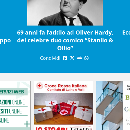
69 anni fa l’addio ad Oliver Hardy,
Ec
ippo
del celebre duo comico “Stanlio &
Ollio”
Condividi: