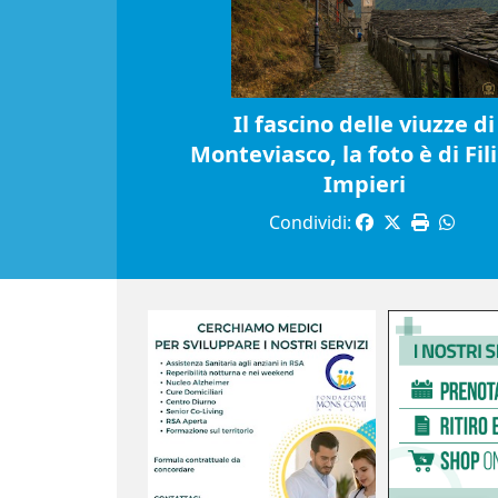
Il fascino delle viuzze di
Monteviasco, la foto è di Fil
Impieri
Condividi: