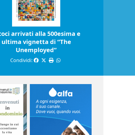
coci arrivati alla 500esima e
ultima vignetta di “The
Unemployed”
Condividi: