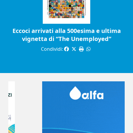
Eccoci arrivati alla 500esima e ultima
vignetta di “The Unemployed”
Condividi: