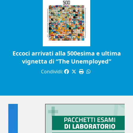
Eccoci arrivati alla 500esima e ultima
vignetta di “The Unemployed”
Condividi: