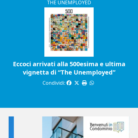
THE UNEMPLOYED
Eccoci arrivati alla 500esima e ultima
vignetta di “The Unemployed”
Condividi: