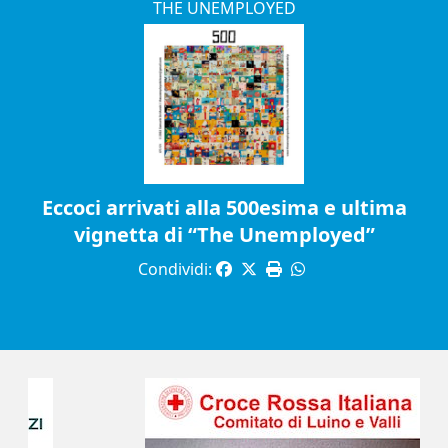
THE UNEMPLOYED
Eccoci arrivati alla 500esima e ultima
vignetta di “The Unemployed”
Condividi: