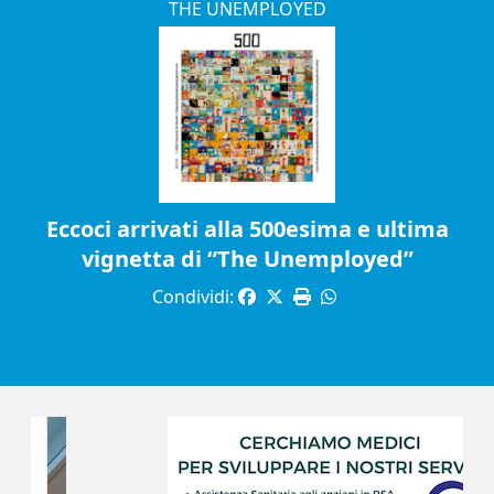
THE UNEMPLOYED
Eccoci arrivati alla 500esima e ultima
vignetta di “The Unemployed”
Condividi: