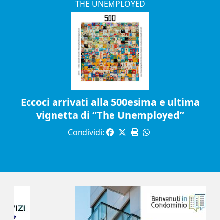
THE UNEMPLOYED
Eccoci arrivati alla 500esima e ultima
vignetta di “The Unemployed”
Condividi: