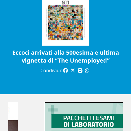
Eccoci arrivati alla 500esima e ultima
vignetta di “The Unemployed”
Condividi: