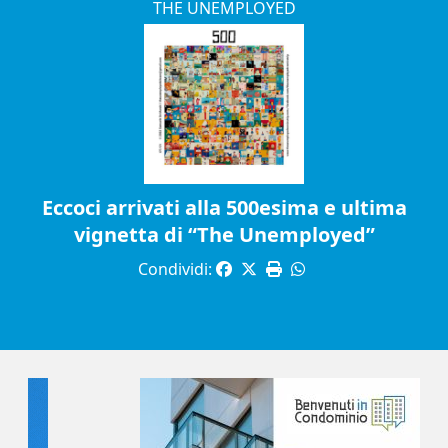
THE UNEMPLOYED
Eccoci arrivati alla 500esima e ultima
vignetta di “The Unemployed”
Condividi: