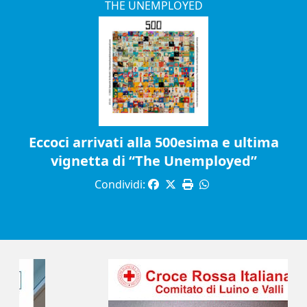
THE UNEMPLOYED
Eccoci arrivati alla 500esima e ultima
vignetta di “The Unemployed”
Condividi: