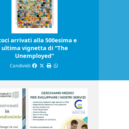
coci arrivati alla 500esima e
ultima vignetta di “The
Unemployed”
Condividi: