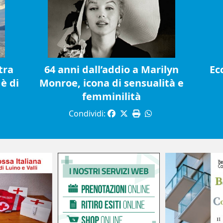
tra
64 anni dall’addio a Marilyn
Ec
è di
Monroe, icona di sensualità e
femminilità
Condividi: