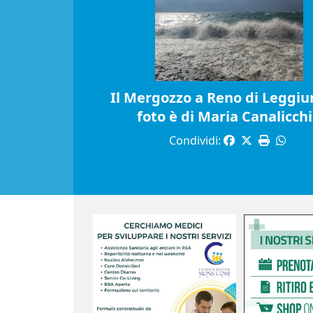
Il Mergozzo a Reno di Leggiun
foto è di Maria Canalicch
Condividi: