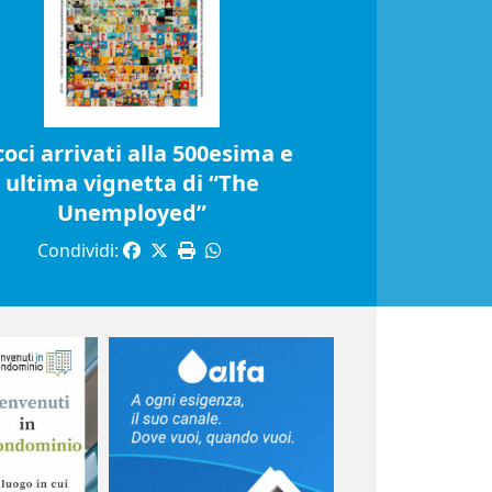
coci arrivati alla 500esima e
ultima vignetta di “The
Unemployed”
Condividi: