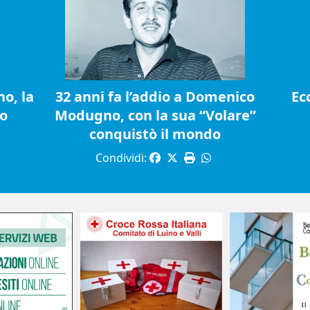
o, la
32 anni fa l’addio a Domenico
Ec
io
Modugno, con la sua “Volare”
conquistò il mondo
Condividi: