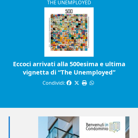
THE UNEMPLOYED
Eccoci arrivati alla 500esima e ultima
vignetta di “The Unemployed”
Condividi: