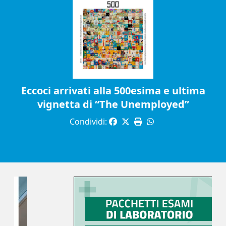
Eccoci arrivati alla 500esima e ultima
vignetta di “The Unemployed”
Condividi: