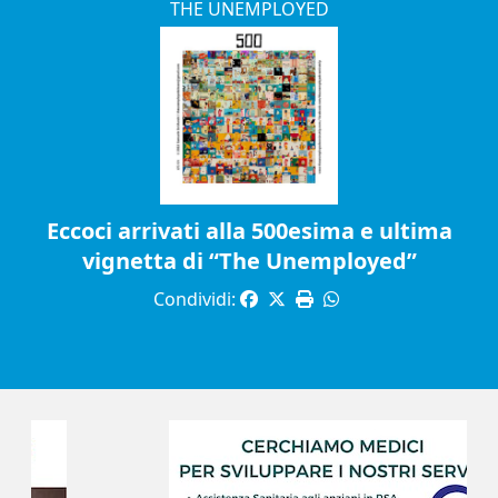
THE UNEMPLOYED
Eccoci arrivati alla 500esima e ultima
vignetta di “The Unemployed”
Condividi: