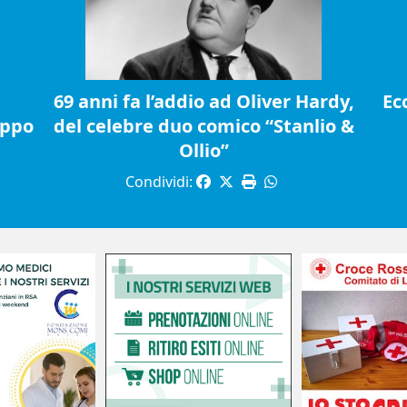
69 anni fa l’addio ad Oliver Hardy,
Ec
ippo
del celebre duo comico “Stanlio &
Ollio”
Condividi: