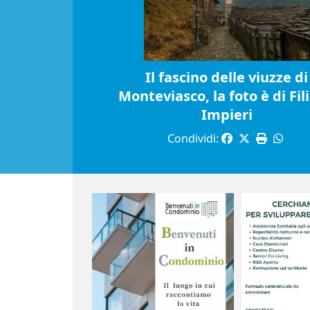
Il fascino delle viuzze di
Monteviasco, la foto è di Fil
Impieri
Condividi: