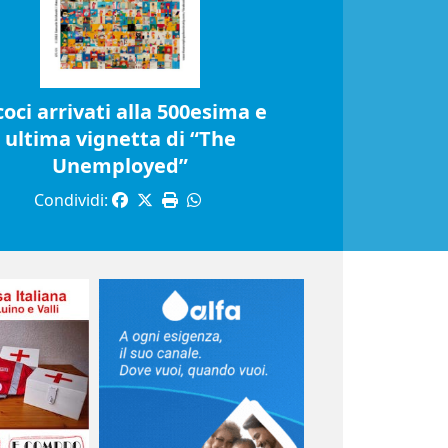
coci arrivati alla 500esima e
ultima vignetta di “The
Unemployed”
Condividi: