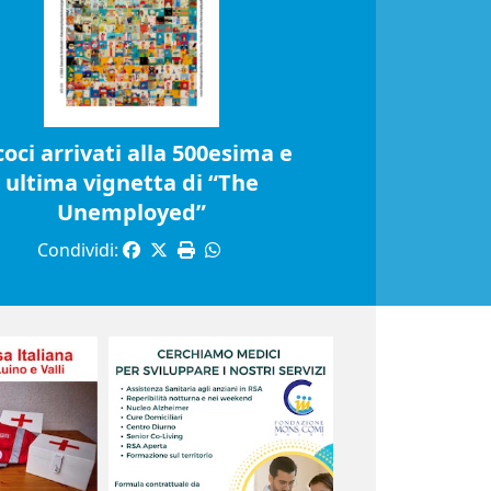
coci arrivati alla 500esima e
ultima vignetta di “The
Unemployed”
Condividi: