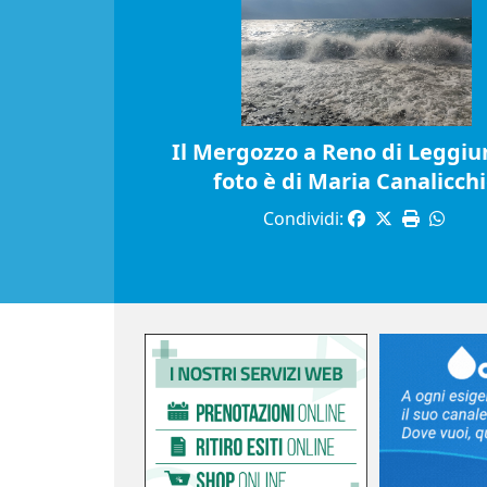
Il Mergozzo a Reno di Leggiun
foto è di Maria Canalicch
Condividi: