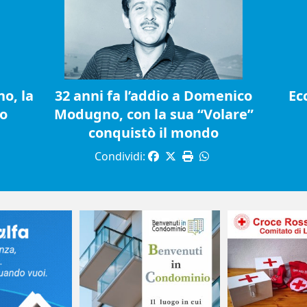
o, la
32 anni fa l’addio a Domenico
Ec
io
Modugno, con la sua “Volare”
conquistò il mondo
Condividi: