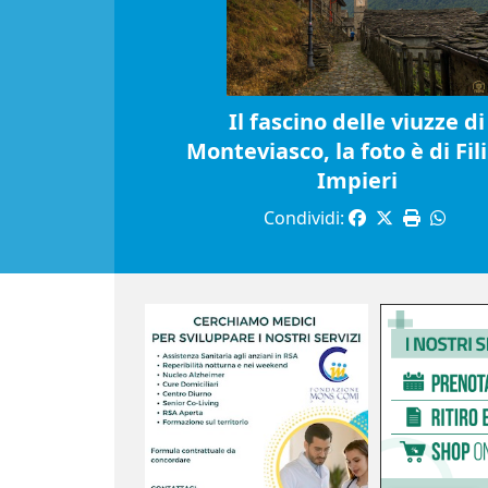
Il fascino delle viuzze di
Monteviasco, la foto è di Fil
Impieri
Condividi: