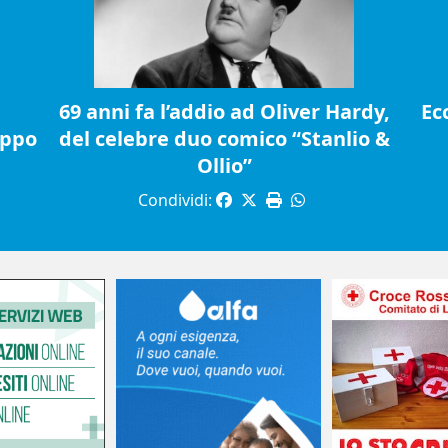
69 anni fa l’addio ad Oliver Hardy,
Ec
ippo
del celebre duo comico “Stanlio &
Ollio”
Condividi: