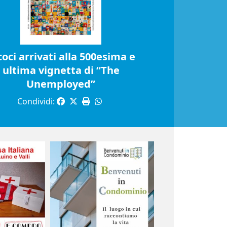
coci arrivati alla 500esima e
ultima vignetta di “The
Unemployed”
Condividi: