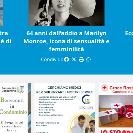
tra
64 anni dall’addio a Marilyn
Ec
è di
Monroe, icona di sensualità e
femminilità
Condividi: