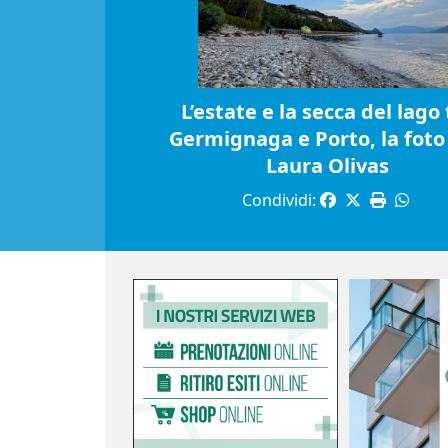
L’estate e la secca del lago 
Germignaga e Porto, la foto 
Laura Olivas
Condividi: