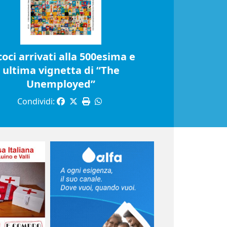
coci arrivati alla 500esima e
ultima vignetta di “The
Unemployed”
Condividi: