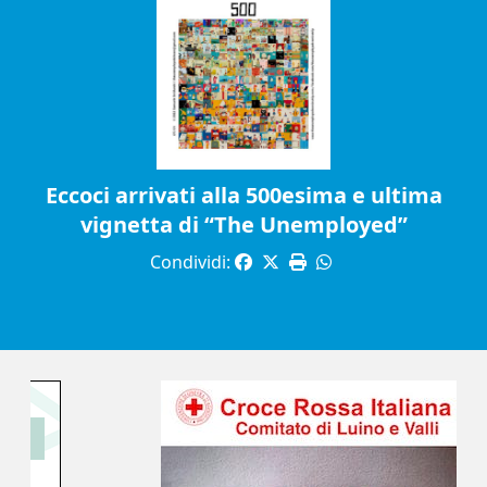
Eccoci arrivati alla 500esima e ultima
vignetta di “The Unemployed”
Condividi: