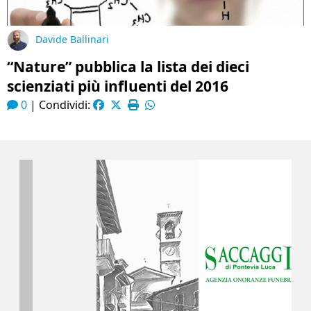
Davide Ballinari
“Nature” pubblica la lista dei dieci
scienziati più influenti del 2016
0
|
Condividi: