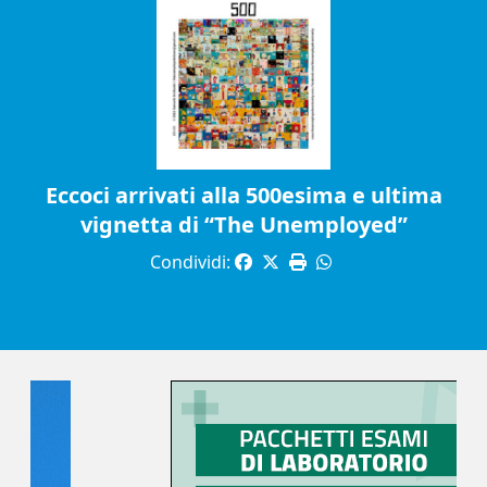
Eccoci arrivati alla 500esima e ultima
vignetta di “The Unemployed”
Condividi: