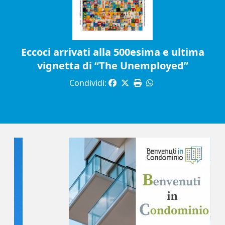
Eccoci arrivati alla 500esima e ultima
vignetta di “The Unemployed”
Condividi: