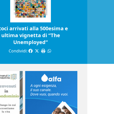
coci arrivati alla 500esima e
ultima vignetta di “The
Unemployed”
Condividi: