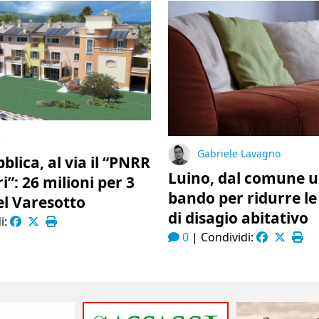
e
Gabriele Lavagno
bblica, al via il “PNRR
Luino, dal comune 
ri”: 26 milioni per 3
bando per ridurre le
el Varesotto
di disagio abitativo
i:
0
|
Condividi: