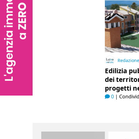
Redazion
Edilizia pu
dei territo
progetti n
0
|
Condivid