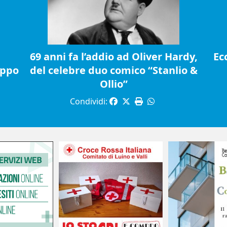
69 anni fa l’addio ad Oliver Hardy,
Ec
ippo
del celebre duo comico “Stanlio &
Ollio”
Condividi: