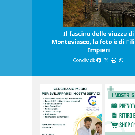
Il fascino delle viuzze di
Monteviasco, la foto è di Fil
Impieri
Condividi: