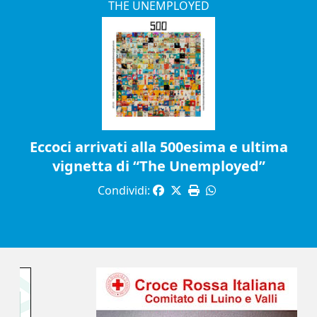
THE UNEMPLOYED
Eccoci arrivati alla 500esima e ultima
vignetta di “The Unemployed”
Condividi: