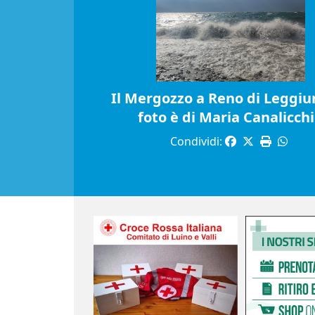
Il Mergozzo a Reno di Leggiun
foto è di Maria Canalicch
Condividi: