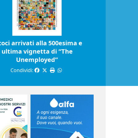
coci arrivati alla 500esima e
ultima vignetta di “The
Unemployed”
Condividi: