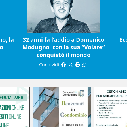
o, la
32 anni fa l’addio a Domenico
Ec
io
Modugno, con la sua “Volare”
conquistò il mondo
Condividi: