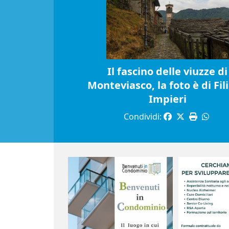
Il fascino delle viuzze di
Monteviasco, la foto è di Fil
Impieri
Condividi: