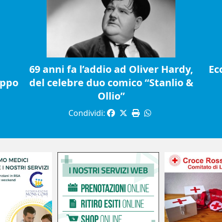
69 anni fa l’addio ad Oliver Hardy,
Ec
ippo
del celebre duo comico “Stanlio &
Ollio”
Condividi: