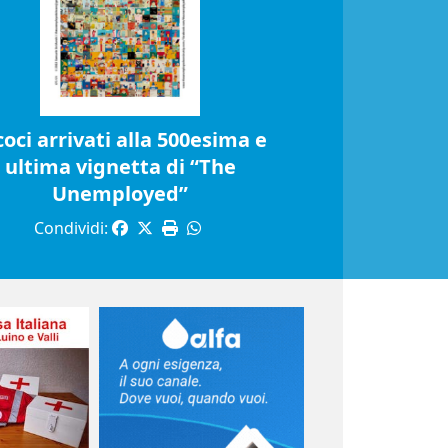
coci arrivati alla 500esima e
ultima vignetta di “The
Unemployed”
Condividi: