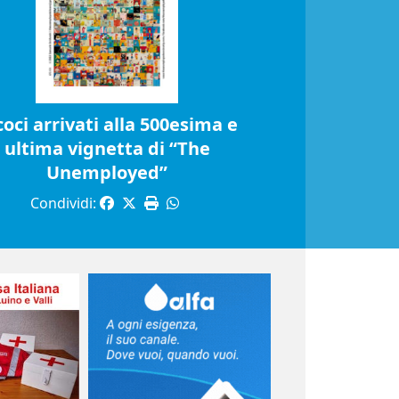
coci arrivati alla 500esima e
ultima vignetta di “The
Unemployed”
Condividi: