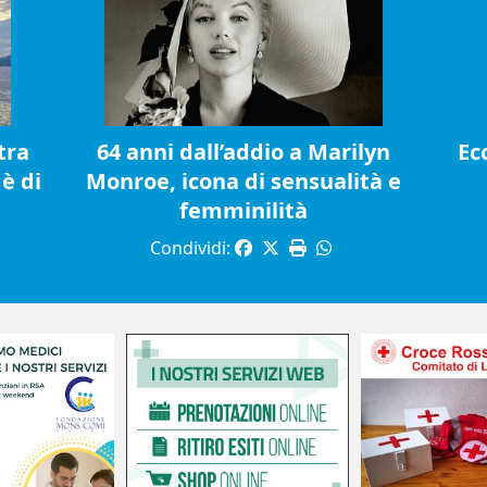
tra
64 anni dall’addio a Marilyn
Ec
è di
Monroe, icona di sensualità e
femminilità
Condividi: