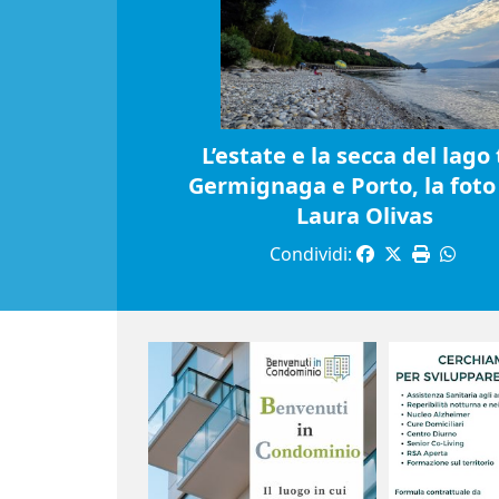
L’estate e la secca del lago 
Germignaga e Porto, la foto 
Laura Olivas
Condividi: