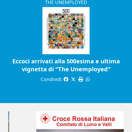
THE UNEMPLOYED
Eccoci arrivati alla 500esima e ultima
vignetta di “The Unemployed”
Condividi: