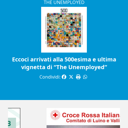
THE UNEMPLOYED
Eccoci arrivati alla 500esima e ultima
vignetta di “The Unemployed”
Condividi: