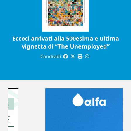
Eccoci arrivati alla 500esima e ultima
vignetta di “The Unemployed”
Condividi: