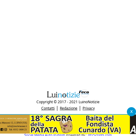
Copyright © 2017 - 2021 LuinoNotizie
|
|
Contatti
Redazione
Privacy
x
"Luinonotizie.it è una testata giornalistica iscritta al Registro Stampa del
tribunale di Varese al n. 5/2017 in data 29/6/2017"
P.IVA: 03433740127
Social Media Auto Publish
Powered By :
XYZScripts.com