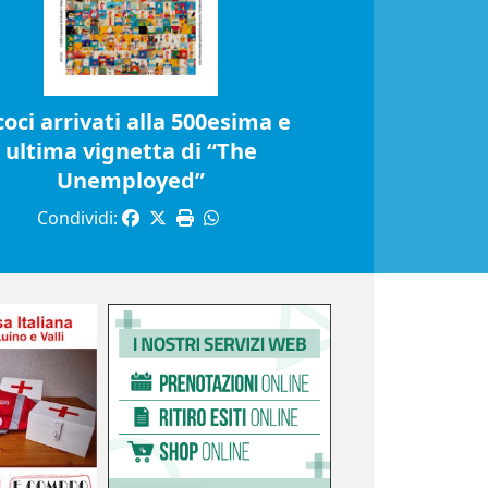
coci arrivati alla 500esima e
ultima vignetta di “The
Unemployed”
Condividi: