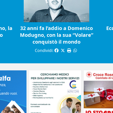
o, la
32 anni fa l’addio a Domenico
Ec
io
Modugno, con la sua “Volare”
conquistò il mondo
Condividi: